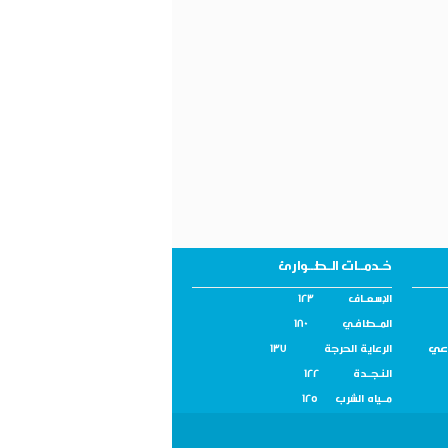
خـدمــات الـطــوارئ
الإسـعــاف 123
المــطافـي 180
اعي
الرعاية الحرجة 137
النـجــدة 122
مــياه الشرب 125