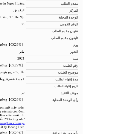
مقدم الطلب
uyễn Ngọc Hoàng
المركز
الزقازيق
الوحدة المحلية
Liêm, TP. Hà Nội
الرقم القومى
33
عنوان مقدم الطلب
تليفون مقدم الطلب
يوم
【CK29%】#1Máy Bơm Mỡ Bò Chính Hãng Tốt #SỐ1 thị trường
الشهر
يناير
سنه
2021
رقم الطلب
【CK29%】#1Máy Bơm Mỡ Bò Chính Hãng Tốt #SỐ1 thị trường
موضوع الطلب
طلب تصريح بتوصيل
مدة إنتهاء الطلب
خمسة عشرة يوما
تاريخ إنتهاء الطلب
موقف التنفيذ
تم
رأى الوحدة المحلية
【CK29%】#1Máy Bơm Mỡ Bò Chính Hãng Tốt #SỐ1 thị trường
y bơm mỡ máy móc,
ng sức mà còn đem
làm việc vượt trội
đến 29% cũng như
hoanglien.vn/may-
ất tại Hoàng Liên
رأى مديرية الزراعة
【CK29%】#1Máy Bơm Mỡ Bò Chính Hãng Tốt #SỐ1 thị trường