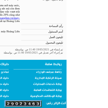
y bơm mỡ máy móc,
ng sức mà còn đem
làm việc vượt trội
đến 29% cũng như
hoanglien.vn/may-
ất tại Hoàng Liên
رأى المساحة
أسم المسئول
n máy Hoàng Liên
تليفون العمل
تليفون المحمول
تم إنشاء في 19/05/2021 11:40 ص بواسطة
تم إجراء آخر تعديل في 19/05/2021 11:40 ص بواسطة
روابط هامة
دليلك 
رئاسة مجلس الوزراء
نماذج و
هيئة الرقابة الإدارية
دليل ال
بوابة خدمات المحليات
دليل ح
بوابة التعاقدات العامة
دليل ال
بوابة الوظائف الحكومية
دليل ال
أنت الزائر رقم: