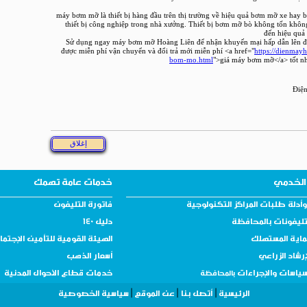
máy bơm mỡ là thiết bị hàng đầu trên thị trường về hiệu quả bơm mỡ xe ha
thiết bị công nghiệp trong nhà xưởng. Thiết bị bơm mỡ bò không tốn khô
đến hiệu quả 
Sử dụng ngay máy bơm mỡ Hoàng Liên để nhận khuyến mại hấp dẫn lên 
được miễn phí vận chuyển và đổi trả mới miễn phí <a href="
https://dienmay
bom-mo.html
">giá máy bơm mỡ</a> tốt nh
Điệ
الخدمي
خدمات عامة تهمك
أدلة طلبات المراكز التكنولوجية
فاتورة التليفون
تليفونات بالمحافظة
دليل 140
ماية المستهلك
الهيئة القومية للتأمين الإجتم
إرشاد الزراعي
أسعار الذهب
سياسات والإجراءات
خدمات قطاع الأحوال المدنية
بالمحافظة
|
|
|
الرئيسية
أتصل بنا
عن الموقع
سياسية الخصوصية