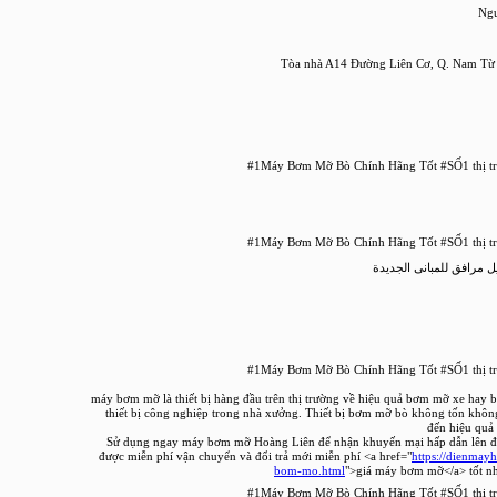
Ng
Tòa nhà A14 Đường Liên Cơ, Q. Nam Từ 
 مرافق للمبانى الجديدة
máy bơm mỡ là thiết bị hàng đầu trên thị trường về hiệu quả bơm mỡ xe ha
thiết bị công nghiệp trong nhà xưởng. Thiết bị bơm mỡ bò không tốn khô
đến hiệu quả 
Sử dụng ngay máy bơm mỡ Hoàng Liên để nhận khuyến mại hấp dẫn lên 
được miễn phí vận chuyển và đổi trả mới miễn phí <a href="
https://dienmay
bom-mo.html
">giá máy bơm mỡ</a> tốt nh