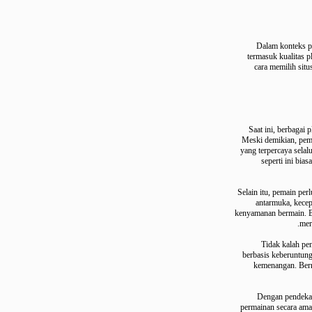
Dalam konte
termasuk kuali
cara memilih 
Saat ini, berb
Meski demikian, 
yang terpercaya s
seperti ini
Selain itu, pemain
antarmuka, k
kenyamanan bermai
Tidak kala
berbasis keberun
kemenangan. 
Dengan pend
permainan secara