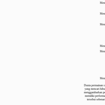
Dunia permaina
yang mencari h
menggambarkan
memiliki perf
tersebut se