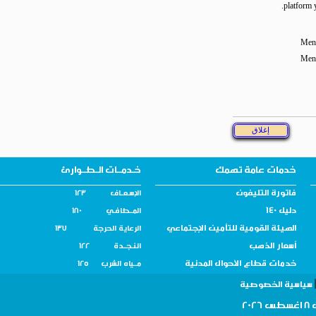
platf
خدمات عامة تهمك
خـدمــات الـطــوارئ
فاتورة التليفون
الإسـعــاف 123
دليل 140
المــطافـي 180
الهيئة القومية للتأمين الإجتماعي
الرعاية الحرجة 137
أسعار الذهب
النـجــدة 122
خدمات قطاع الأحوال المدنية
مــياه الشرب 125
سية الخصوصية