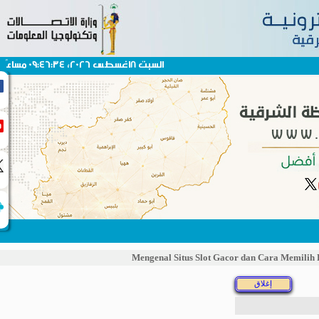
السبت 8اغسطس 2026، 09:46:34 مساءً
Mengenal Situs Slot Gacor dan Cara Mem