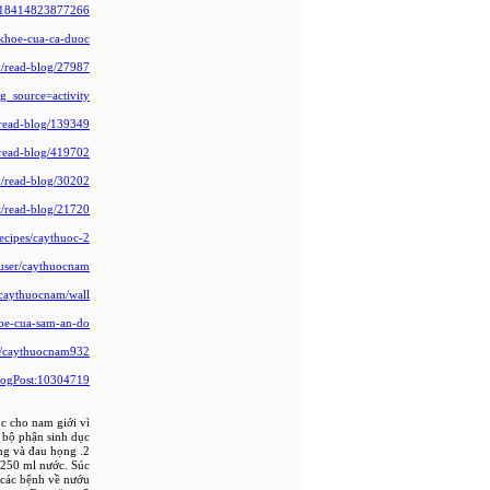
96818414823877266
-khoe-cua-ca-duoc
om/read-blog/27987
xg_source=activity
m/read-blog/139349
/read-blog/419702
om/read-blog/30202
et/read-blog/21720
ecipes/caythuoc-2
o/user/caythuocnam
/caythuocnam/wall
khoe-cua-sam-an-do
s/caythuocnam932
BlogPost:10304719
c cho nam giới vì
bộ phận sinh dục.
2. Viêm họng và đau họng
 250 ml nước. Súc
các bệnh về nướu.