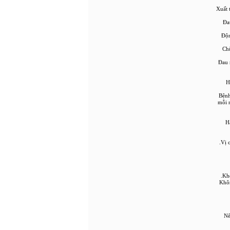
• Xuấ
• 
• Đ
• C
• Đa
•
• Bệ
mỗi 
•
• Kh
• 