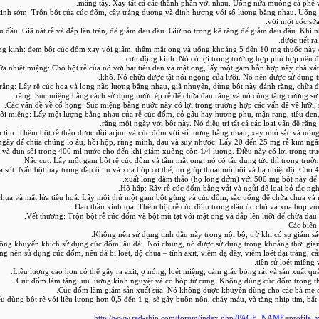
măng tây. Xay tất cả các thành phần với nhau. Uống nửa muỗng cà phê v
t tinh sớm: Trộn bột của cúc đốm, cây tráng dương và đinh hương với số lượng bằng nhau. Uốn
với một cốc sữa
Đau đầu: Giã nát rễ và đắp lên trán, để giảm đau đầu. Giữ nó trong kẽ răng để giảm đau đầu. Khi 
được tiết r
ộng kinh: đem bột cúc đốm xay với giấm, thêm mật ong và uống khoảng 5 đến 10 mg thuốc này 
cơn động kinh. Nó có lợi trong trường hợp phù hợp nếu đ
hữa nhiệt miệng: Cho bột rễ của nó với hạt tiêu đen và mật ong, lấy một gam hỗn hợp này chà xát
khô. Nó chữa được tật nói ngọng của lưỡi. Nó nên được sử dụng t
u răng: Lấy rễ cúc hoa và long não lượng bằng nhau, giã nhuyễn, dùng bột này đánh răng, chữa đ
răng. Súc miệng bằng cách sử dụng nước ép rễ để chữa đau răng và nó cũng tăng cường sự l
 Hôi miệng: Lấy một lượng bằng nhau của rễ cúc đốm, cỏ gấu hay hương phụ, mận rang, tiêu đe
răng mỗi ngày với bột này. Nó điều trị tất cả các loại vấn đề răng
nh tim: Thêm bột rễ thảo dược đồi arjun và cúc đốm với số lượng bằng nhau, xay nhỏ sắc và uống 
ngày để chữa chứng lo âu, hồi hộp, rùng mình, đau và suy nhược. Lấy 20 đến 25 mg rễ kim ng
và đun sôi trong 400 ml nước cho đến khi giảm xuống còn 1/4 lượng. Điều này có lợi trong trư
 Hạ sốt: Nấu bột này trong dầu ô liu và xoa bóp cơ thể, nó giúp thoát mồ hôi và hạ nhiệt độ. Cho 4
xuất long đàm thảo (họ long đởm) với 500 mg bột này để c
Các biện
ông nên sử dụng cúc đốm, nếu đã bị loét, độ chua – tính axit, viêm dạ dày, viêm loét đại tràng, c
tiền sử loét miệng 
Nếu dùng bột rễ với liều lượng hơn 0,5 đến 1 g, sẽ gây buồn nôn, chảy máu, và tăng nhịp tim, bất 
http://www.red-ship.com/forum/index.php?PAGE_NAME=profile