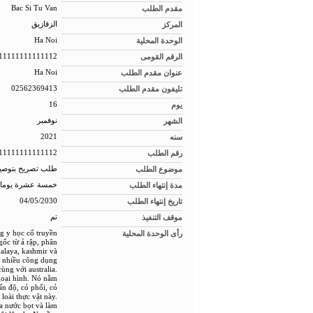
Bac Si Tu Van
مقدم الطلب
المركز
الزقازيق
Ha Noi
الوحدة المحلية
11111111111112
الرقم القومى
Ha Noi
عنوان مقدم الطلب
02562369413
تليفون مقدم الطلب
16
يوم
الشهر
نوفمبر
2021
سنه
11111111111112
رقم الطلب
موضوع الطلب
طلب تصريح بتوصيل
مدة إنتهاء الطلب
خمسة عشرة يوما
04/05/2030
تاريخ إنتهاء الطلب
موقف التنفيذ
تم
g y học cổ truyền
رأى الوحدة المحلية
gốc từ ả rập, phân
malaya, kashmir và
có nhiều công dụng
ùng với australia.
goại hình. Nó nằm
ấn độ, cỏ phổi, cỏ
loài thực vật này.
a nước bọt và làm