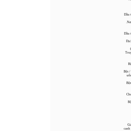
• Dầu
• Dầu
• D
• Tr
Bộ
Bột /
uốn
Bột
Chư
Bộ
• 
canh