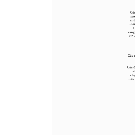
Cúc
mọc
chù
nhi
C
vàng
với 
Cúc 
Cúc đ
s
alk
dưới