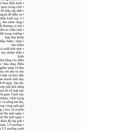
• Nó làm dịu hệ thống thần kinh và hữu ích trong việc điều trị rối loạn thần kinh.
• Hoạt động kháng khuẩn của cúc đốm giúp tiêu diệt giun trong ruột.
• Nó có thể điều trị đối với bệnh hô hấp cấp tính.
goài để điều trị
thần kinh tọa, v.v.
• Nước sắc được bào chế từ rễ dùng để súc miệng trong các trường hợp viêm lợi, loét miệng, sâu răng, đau nhức răng.
• Thuốc dán được chuẩn bị từ rễ được bôi lên vùng có vết thương có mủ.
• Nước ép tươi chế biến từ rễ cây được dùng dưới dạng thuốc nhỏ qua lỗ mũi để điều trị viêm mũi.
thể trong trường
hợp đau khớp.
 đập chậm / nhịp
tim chậm.
• Bột chế từ rễ cây cúc đốm phơi khô sắc uống 1 gam với sữa để điều trị rối loạn cương dương và xuất tinh sớm. ()
o suy nhược thần
kinh.
 nhà bằng cúc đốm
u / đau răng. Điều
giảm sưng và đau.
nấu với sữa và cho
t tinh và thúc đẩy
am muốn tình dục.
6-8 ngày. Sau đó,
 hợp mất khả năng
ả tốt về mặt này.
ời gian. Cách này
midan, viêm họng.
ọc và uống hai lần,
rong vòng một giờ.
g y học cổ truyền
• Trầm cảm: Lấy 2 ml chiết xuất thực vật cúc đốm với nước ấm. Sử dụng nó một lần một ngày.
• Giun đũa: Làm nước sắc rễ cây cúc đốm. Uống 10 ml nó một lần một ngày.
• Mắt: Dùng nước sắc từ rễ cúc đốm để rửa mắt.
Chùm, 1,5 muỗng
và 1/2 muỗng canh