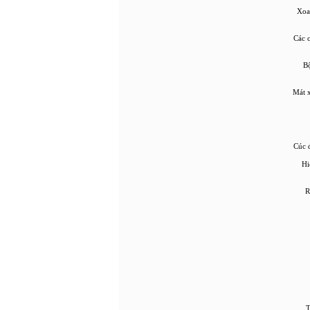
Xoa
Các c
Bộ
Mát x
Cúc 
Hi
•