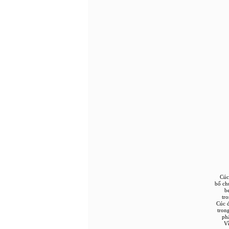
Cúc
bố ch
b
tr
Cúc đ
tron
phấ
Về