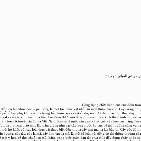
 مرافق للمبانى الجديدة
Công dụng chữa bệnh của cúc đốm tron
 đốm có tên khoa học là pellitory, là một loài thực vật nhỏ lâu năm thuộc họ cúc. Cây có nguồn 
ủ yếu ở bắc phi, khu vực địa trung hải, himalayas và ở ấn độ, nó được tìm thấy dọc theo dãy hi
engal và ở các khu vực phía bắc. Cúc đốm được mô tả là một loại thuốc kích thích tình dục và 
ong y học cổ truyền ấn độ và Việt Nam. Kenya là nước sản xuất chiết xuất cây hoa cúc hàng đầu c
ốm là một loại thảo mộc lâu năm giống như các cây hoa thuộc họ cúc về môi trường sống và n
g một họ khác với các loài thực vật được biết đến như là cây tầm ma và lan bầu bí. Cây cúc đốm 
n hương, cúc tây, cúc la mã, cây kim cúc la mã, là một số loài nổi tiếng có tên thông thường của 
 mặt y học, rễ dưa chuột có mùi hăng trong việc giảm đau răng và thúc đẩy dòng chảy tự do củ