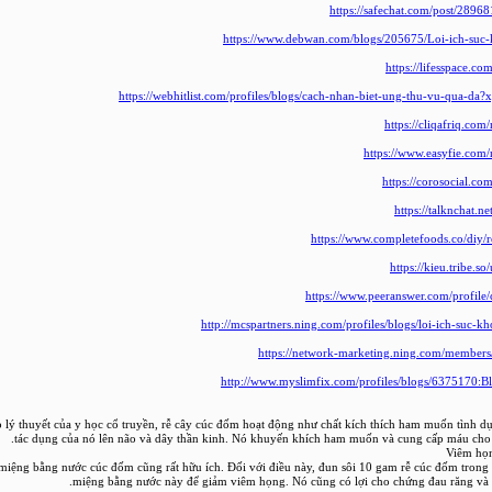
https://safechat.com/post/28
https://www.debwan.com/blogs/205675/Loi-ich-suc
https://lifesspace.c
https://webhitlist.com/profiles/blogs/cach-nhan-biet-ung-thu-vu-qua-da?
https://cliqafriq.co
https://www.easyfie.com
https://corosocial.c
https://talknchat.n
https://www.completefoods.co/diy/r
https://kieu.tribe.s
https://www.peeranswer.com/profile
http://mcspartners.ning.com/profiles/blogs/loi-ich-suc-
https://network-marketing.ning.com/member
http://www.myslimfix.com/profiles/blogs/6375170:
 lý thuyết của y học cổ truyền, rễ cây cúc đốm hoạt động như chất kích thích ham muốn tình dụ
tác dụng của nó lên não và dây thần kinh. Nó khuyến khích ham muốn và cung cấp máu cho 
miệng bằng nước cúc đốm cũng rất hữu ích. Đối với điều này, đun sôi 10 gam rễ cúc đốm trong
miệng bằng nước này để giảm viêm họng. Nó cũng có lợi cho chứng đau răng và 