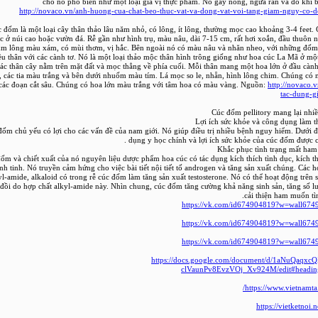
cho nó phổ biến như một loại gia vị thực phẩm. Nó gây nóng, ngứa ran và đỏ khi b
http://novaco.vn/anh-huong-cua-chat-beo-thuc-vat-va-dong-vat-voi-tang-giam-nguy-co-
 đốm là một loại cây thân thảo lâu năm nhỏ, có lông, ít lông, thường mọc cao khoảng 3-4 feet.
 ở núi cao hoặc vườn đá. Rễ gần như hình trụ, màu nâu, dài 7-15 cm, rất hơi xoắn, đầu thuôn 
m lông màu xám, có mùi thơm, vị hắc. Bên ngoài nó có màu nâu và nhăn nheo, với những đốm
ều thân với các cành tơ. Nó là một loại thảo mộc thân hình trông giống như hoa cúc La Mã ở mộ
ác thân cây nằm trên mặt đất và mọc thẳng về phía cuối. Mỗi thân mang một hoa lớn ở đầu cành
, các tia màu trắng và bên dưới nhuốm màu tím. Lá mọc so le, nhẵn, hình lông chim. Chúng có 
các đoạn cắt sâu. Chúng có hoa lớn màu trắng với tâm hoa có màu vàng. Nguồn:
http://novaco.
tac-dung-g
Cúc đốm pellitory mang lại nhiề
Lợi ích sức khỏe và công dụng làm 
đốm chủ yếu có lợi cho các vấn đề của nam giới. Nó giúp điều trị nhiều bệnh nguy hiểm. Dưới đ
dụng y học chính và lợi ích sức khỏe của cúc đốm được c
ốm và chiết xuất của nó nguyên liệu dược phẩm hoa cúc có tác dụng kích thích tình dục, kích 
inh tinh. Nó truyền cảm hứng cho việc bài tiết nội tiết tố androgen và tăng sản xuất chúng. Các 
yl-amide, alkaloid có trong rễ cúc đốm làm tăng sản xuất testosterone. Nó có thể hoạt động trên 
 đồi do hợp chất alkyl-amide này. Nhìn chung, cúc đốm tăng cường khả năng sinh sản, tăng số l
cải thiện ham muốn tì
https://vk.com/id674904819?w=wall67
https://vk.com/id674904819?w=wall67
https://vk.com/id674904819?w=wall67
https://docs.google.com/document/d/1aNuQaq
clVaunPv8EvzVOj_Xv924M/edit#heading
https://www.vietnamta
https://vietketnoi.