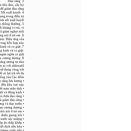
3. Đau răng
 tiêu đen, cây kỳ
 để giảm đau răng.
4. Sốt xuất huyết
ụng trong điều trị
ệnh sốt xuất huyết.
5. Cảm lạnh thông thường
h kháng vi-rút, vì
và giảm nghẹt mũi.
6. Chậm phát triển giọng nói ở trẻ em
 em. Hiệu ứng của
rong hỗn hợp này.
7. Động kinh và co giật
 kinh và co giật.
ngăn ngừa co giật.
8. Bất lực và rối loạn cương dương
năng tương tự như
 với sildenafil. ()
 sử dụng cùng với
có lợi ích tối đa.
thống của Cúc đốm
àm tăng lưu lượng
 đến khu vực này.
• Nó được sử dụng bên ngoài để điều trị đau răng, đau dây thần kinh mặt và viêm mũi xuất tiết mạn mãn tính.
• Trong y học cổ truyền, rễ được coi là thuốc bổ và được sử dụng trong điều trị chứng tê liệt và động kinh.
• Tinh dầu pha loãng trong rễ được sử dụng trong nước súc miệng và chữa đau răng.
• Nhai đầu hoa tạo ra tác dụng giảm đau và giảm đau răng.
• Hoa có lợi trong việc làm sạch miệng. Nó giúp giảm sưng và đau nướu.
• Nó là một phương thuốc thảo dược tốt trong điều trị bất lực và rối loạn cương dương.
• Nó được kết hợp với mật ong và thủy xương bồ hay bồ bồ để điều trị chứng khó nói ở trẻ em.
• Mát xa nhẹ nhàng lưỡi với hỗn hợp này giúp cải thiện giọng nói.
• Rễ cúc đốm có lợi trong bệnh viêm họng. Rễ đun sôi lấy nước súc miệng.
• Nó làm tăng lưu thông máu và giảm viêm khớp do thấp khớp.
• Nó hỗ trợ tiêu hóa bằng cách kích thích tiết dịch tiêu hóa.
• Tác dụng lợi tiểu của cúc đốm rất hữu ích trong việc giải độc cơ thể bằng cách tăng tần suất và số lượng nước tiểu.