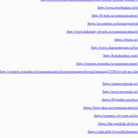
http://www.sportbalans.ru/
http://b-buh.ru/communication/
https://avcomfort.ru/forum/pm/fol
http://www.bakinsky-dvorik.ru/communication/f
https://elwin.ru
http://www.charmedeparis.ru/for
http://holodonline.com/
http://content.ctcmedia.ru/communication/
http://content.ctcmedia.ru/communication/forum/messages/forum3/message73/50-loi-ich-suc-kh
https://sosnovoborsk.ru
http://www.sovetonk.ru/
https://flytpaths.com/for
https://feng-shui.ua/communication/f
https://ceramic-city.com.ua/f
https://the-sparklab.de/for
https://calis.delfi.lv/profils/lietot