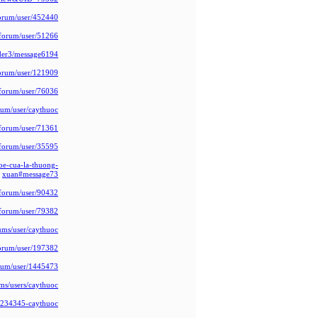
forum/user/452440/
forum/user/51266/
der3/message6194/
orum/user/121909/
/forum/user/76036/
um/user/caythuoc/
forum/user/71361/
forum/user/35595/
oe-cua-la-thuong-
xuan#message73
/forum/user/90432/
forum/user/79382/
ums/user/caythuoc/
orum/user/197382/
orum/user/1445473/
ums/users/caythuoc/
ajs/234345-caythuoc/