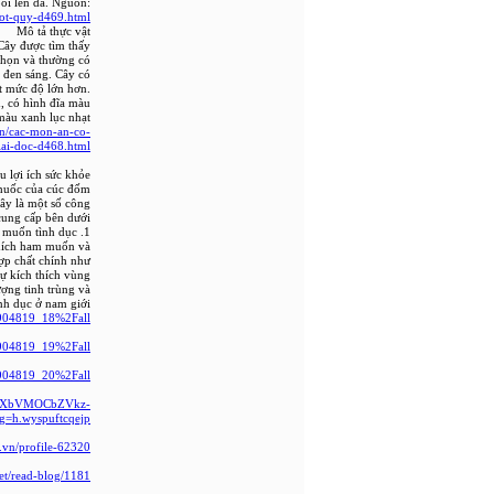
ôi lên da. Nguồn:
dot-quy-d469.html
Mô tả thực vật
 Cây được tìm thấy
nhọn và thường có
 đen sáng. Cây có
t mức độ lớn hơn.
, có hình đĩa màu
màu xanh lục nhạt
vn/cac-mon-an-co-
iai-doc-d468.html
u lợi ích sức khỏe
thuốc của cúc đốm
ây là một số công
ung cấp bên dưới .
1. Khắc phục tình trạng mất ham muốn tình dục
thích ham muốn và
hợp chất chính như
sự kích thích vùng
ượng tinh trùng và
nh dục ở nam giới.
4904819_18%2Fall
4904819_19%2Fall
4904819_20%2Fall
xcQXbVMOCbZVkz-
=h.wyspuftcqejp
.vn/profile-62320/
net/read-blog/1181