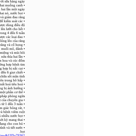
ới sữa hàng ngày.
g hai muỗng canh
 hai lần một ngày.
nhai nó, nước bọt
a và giảm đau răng.
để kiểm soát các
ược dùng điều độ.
 lên lưỡi cho hết
rong 4 đến 6 tuần.
ược các loại đau
ỏng lẻo của răng.
• Các vấn đề về cổ họng: Súc miệng bằng nước này có lợi trong trường hợp các vấn đề về lưỡi, răng và cổ họng.
n, muối mỏ, đánh
 miệng và mùi hôi.
nửa thìa hai lần
ân hoa và cúc đốm
ờng hợp bệnh tim.
• Nấc cụt: Lấy một gam bột rễ cúc đốm và tẩm mật ong; nó có tác dụng tức thì trong trường hợp bị nấc cụt.
 đến 6 giọt chiết
hữa sốt mãn tính.
• Hô hấp: Rây rễ cúc đốm bằng vải và ngửi để loại bỏ tắc nghẽn trong hô hấp.
• Vị chua và mất lửa tiêu hoá: Lấy mỗi thứ một gam bột gừng và cúc đốm, sắc uống để chữa chua và mất hoả tiêu hoá.
• Đau thần kinh tọa: Thêm bột rễ cúc đốm trong dầu óc chó và xoa bóp vùng bị ảnh hưởng.
• Vết thương: Trộn bột rễ cúc đốm và bột mù tạt với mật ong và đắp lên lưỡi để chữa đau một phần cơ thể.
 pháp phòng ngừa
• Không nên sử dụng tinh dầu này trong nội bộ, trừ khi có sự giám sát của chuyên gia.
• Không khuyến khích sử dụng cúc đốm lâu dài. Nói chung, nó được sử dụng trong khoảng thời gian từ 1 đến 3 tuần.
ảm giác bỏng rát,
và bệnh viêm ruột.
• Liều lượng cao hơn có thể gây ra axit, ợ nóng, loét miệng, cảm giác bỏng rát và sản xuất quá nhiều nước bọt.
• Cúc đốm làm tăng lưu lượng kinh nguyệt và co bóp tử cung. Không dùng cúc đốm trong thời kỳ mang thai.
• Cúc đốm làm giảm sản xuất sữa. Nó không được khuyên dùng cho các bà mẹ đang cho con bú.
tỉnh và tiết nước
bọt.
_view&UID=79362