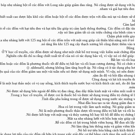
 bóp nhẹ nhàng bột rễ cúc đốm với Long não giúp giảm đau răng. Nó cũng được sử dụng với hạt
nham và giả hạt tiêu đen
hiết xuất cao dược liệu khô cúc dốm hoặc bột rễ cúc đốm được trộn với dầu mù tạt và được sử d
b
t rễ cúc đốm với hạt tiêu đen và hạt tiêu lâu giúp trị cảm lạnh thông thường. Cúc đốm có đặc tín
vậy nó làm giảm tất cả các triệu chứng của bệnh cúm 
a nhẹ nhàng lưỡi với 125 mg bột rễ cúc đốm trộn với mật ong giúp cải thiện khả năng nói ở trẻ
nó tăng lên khi 125 mg cây thạch xương bồ cũng được thêm vào t
Ở Y học cổ truyền, cúc đốm được sử dụng như một chất bổ trợ trong việc kiểm soát chứng động
Nghiên cứu đã chỉ ra rằng chiết xuất từ rễ của nó có tác dụng bảo vệ, vì vậy nó có thể giúp 
đốm hoặc cúc đốm là phương thuốc tốt để điều trị bất lực và rối loạn cương dương. Nó có chức 
sildenafil, nhưng không làm tăng huyết áp. Nó cũng có ít tác dụng phụ hơn so
ệu quả của cúc đốm giảm sau một vài tuần nếu nó được sử dụng một mình. Vì vậy, nó nên được
sâm ấn độ và bột đậu nhung để 
Công dụng và lợi ích truyền 
 Rễ là một loại thảo mộc có vị cay nồng, kích thích tuyến nước bọt và kích thích các mô, do đó l
máu