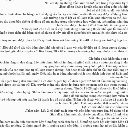
 thuốc được điều chế bằng cách sử dụng rễ của cây cúc đốm và dầu thuốc này được sử dụng bên n
các trường hợp tê liệt và rối loạn thần kinh như run cơ thể, đau 
 thuốc được điều chế bằng cách sử dụng rễ cây cúc đốm được bôi bên ngoài lên các khớp của cơ 
ịch truyền lạnh được pha chế từ cây được tiêm với liều lượng 30 - 40 ml trong các trường hợp tim
uyền lạnh gốc được truyền với liều lượng 30 - 40 ml trong các trường hợp suy nhược toàn thân d
Các biện pháp khắc phục tại
t chân răng trị đau răng: Lấy một nhúm bột chân răng và giữ ở chân răng / nướu của răng bị đa
này giúp bạn nhẹ nhõm trong vòng 5-10 phút. Điều này sẽ làm 
 thuốc của các cụm hoa trị rối loạn cương dương: Bột hoặc thuốc điều chế từ đầu hoa (500 mg) 
g một hoặc hai lần mỗi ngày. Điều này hoạt động như một chất kích thích tình dục, trì hoãn xuấ
sức mạnh / h
 củ ngâm trong dầu làm thuốc kích dục: 5 gam bột củ đem ngâm với 60 ml dầu dừa ngoài nắng 
nó được lọc và lưu trữ. Dầu truyền thống này được áp dụng trên cơ quan sinh dục trong trường
cương dương. Thuốc 15-20 ngày được cho là có hiệu qu
ờm nóng trị đau họng: Nhúm đầu hoa cúc tây hoặc bột rễ cho vào cốc nước và giữ trong một th
dùng để súc miệng trong các trường hợp viêm a
t rễ kết hợp với một loại bơ đã thanh lọc để trị bí tiểu: Nhúm bột rễ xát với 1 thìa bơ đã thanh l
cách nhau 30 phút. Điều này sẽ đào thải ra nước tiểu t
Lợi ích sức khỏe của cúc đốm tron
Giảm ham muốn tình dục nam: Lấy 5 muỗng canh sâm ấn độ, 5 muỗng canh bột cây thiên Môn 
 cây dây tơ hồng, 2 nhúm nghệ tây, 1 muỗng canh cúc đốm, 1 muỗng canh hạt nhục đậu khấu 