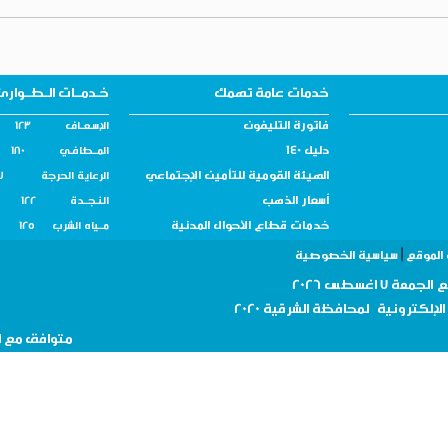
خدمات عامة تهمك
خـدمــات الـطــوارئ
فاتورة التليفون
الإسـعــاف 123
دليل 140
المــطافـي 180
الهيئة القومية للتأمين الإجتماعي
الرعاية الحرجة 137
أسعار الذهب
النـجــدة 122
خدمات قطاع الأحوال المدنية
مــياه الشرب 125
صوصية
افظة
الشرقية 2020
،
متوافق مع المتصفح