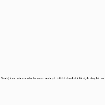
Non bộ thanh sơn nonbothanhson.com.vn chuyên thiết kế hồ cá koi, thiế