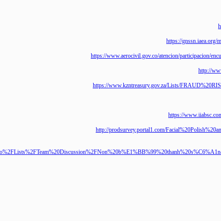
https://www.aerocivil.gov.co/
https://www.kzntreasury.
http://prodsurvey.portal1.
RootFolder=%2Fdemo%2FLists%2FTeam%20Discussion%2FNon%20b%E1%BB%99%