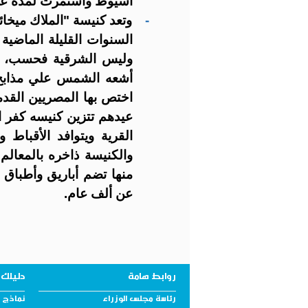
أسيوط واستمرت لمده عام
-
وتعد كنيسة "الملاك ميخائ
السنوات القليلة الماضية
وليس الشرقية فحسب، فه
أشعه الشمس علي مذابح ا
اختص بها المصريين القد
عيدهم تتزين كنيسه كفر ال
القرية ويتوافد الأقباط
والكنيسة ذاخره بالمعالم
منها تضم أباريق وأطباق 
عن ألف عام.
روابط هامة
دليلك 
رئاسة مجلس الوزراء
نماذج و