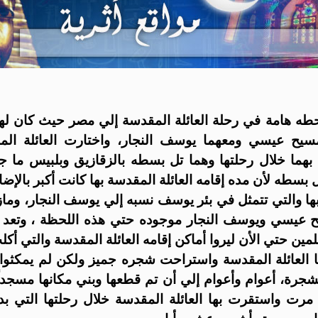
طه هامة في رحلة العائلة المقدسة إلي مصر حيث كان لها
لمسيح عيسي ومعهما يوسف النجار، واختارت العائلة ال
ما خلال رحلتها وهما تل بسطه بالزقازيق وبلبيس ما جعل 
سطه لأن مده إقامه العائلة المقدسة بها كانت أكبر بالإضاف
 بها والتي تتمثل في بئر يوسف نسبه إلي يوسف النجار، وماز
يح عيسي ويوسف النجار موجوده حتي هذه اللحظة ، وتعد هذ
مين حتي الأن ليروا أماكن إقامه العائلة المقدسة والتي أ
 العائلة المقدسة واستراحت شجره جميز ولكن لم يمكثوا ط
جرة، أعوام وأعوام إلي أن تم قطعها وبني مكانها مسجداً 
مرت واستقرت بها العائلة المقدسة خلال رحلتها التي 