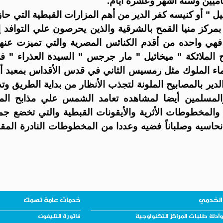
يين وسته أشهر وعشره أيام.
يل " أو كنيسه كفر الدير من أهم المزارات القبطية التي حا
 بمركز منيا القمح بالشرقية والذين يحرصون علي التوافد
ي واحده من أقدم الكنائس المصرية والتي تميزت عنهم
لملائكة " ميخائيل " مار جرجس " السيدة العذراء " ف
ماء الملوك مثل رمسيس الثاني في قدس الأقداس بمعبد أب
دير بالمصابيح الملونة لتجذب الأنظار من بداية الطريق و
 والمسلمين أيضا لمشاهده تعامد الشمس علي مذابح الم
 والمخطوطات الأثرية والأيقونات القبطية والتي تخضع جميع
نحاسيه وصلباناً فضيه وعددا من المخطوطات النادرة المق
الخدمي
خدمات عامة تهمك
أدلة طلبات المراكز التكنولوجية
فاتورة التليفون