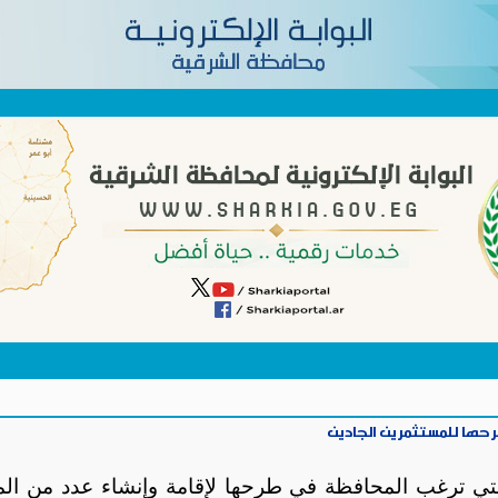
حها للمستثمرين الجادين
ي ترغب المحافظة في طرحها لإقامة وإنشاء عدد من الم