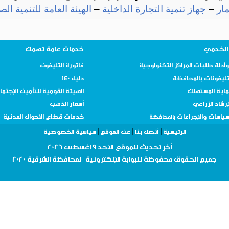
مار
–
جهاز تنمية التجارة الداخلية
–
الهيئة العامة للتنمية الص
الخدمي
خدمات عامة تهمك
أدلة طلبات المراكز التكنولوجية
فاتورة التليفون
تليفونات بالمحافظة
دليل 140
ماية المستهلك
الهيئة القومية للتأمين الإجتم
إرشاد الزراعي
أسعار الذهب
سياسات والإجراءات
خدمات قطاع الأحوال المدنية
بالمحافظة
|
|
|
الرئيسية
أتصل بنا
عن الموقع
سياسية الخصوصية
أ
خر تحديث للموقع
الاحد 9 اغسطس 2026
جميع الحقوق
محفوظة
للبوابة الإلكترونية لمحافظة
الشرقية 2020