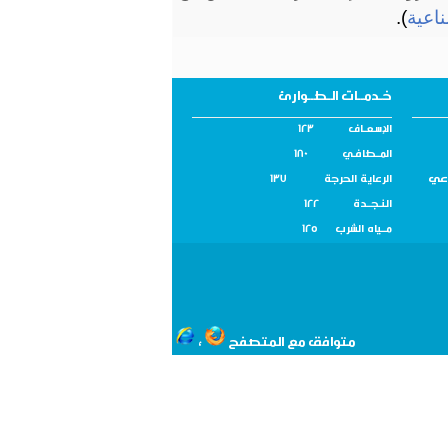
ناعية
).
خـدمــات الـطــوارئ
الإسـعــاف 123
المــطافـي 180
اعي
الرعاية الحرجة 137
النـجــدة 122
مــياه الشرب 125
متوافق مع المتصفح
،