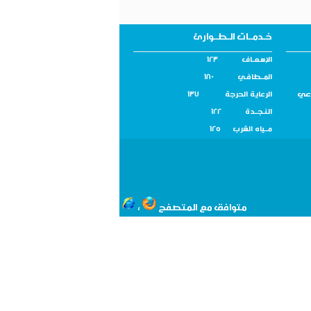
خـدمــات الـطــوارئ
الإسـعــاف 123
المــطافـي 180
اعي
الرعاية الحرجة 137
النـجــدة 122
مــياه الشرب 125
متوافق مع المتصفح
،