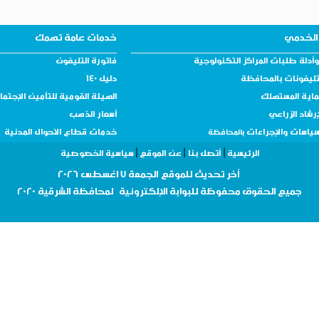
الخدمي
خدمات عامة تهمك
أدلة طلبات المراكز التكنولوجية
فاتورة التليفون
تليفونات بالمحافظة
دليل 140
ماية المستهلك
الهيئة القومية للتأمين الإجتم
إرشاد الزراعي
أسعار الذهب
سياسات والإجراءات
خدمات قطاع الأحوال المدنية
بالمحافظة
|
|
|
الرئيسية
أتصل بنا
عن الموقع
سياسية الخصوصية
أ
خر تحديث للموقع
الجمعة 7 اغسطس 2026
جميع الحقوق
محفوظة
للبوابة الإلكترونية لمحافظة
الشرقية 2020