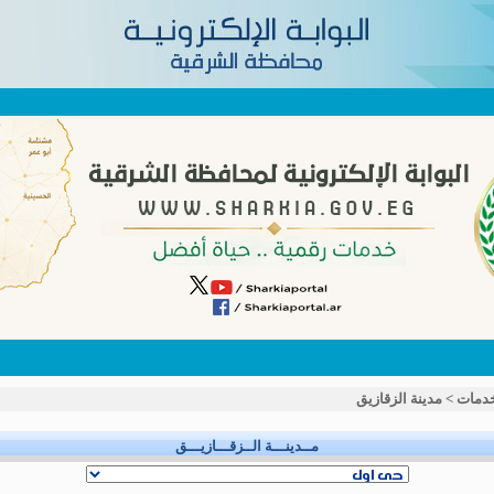
خدمات
>
مدينة الزقازيق
مــدينـــة الــزقـــازيـــق