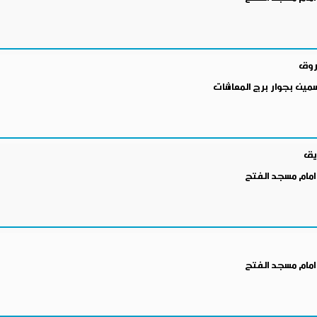
اروق
سمين بجوار برج المعاشات
زيق