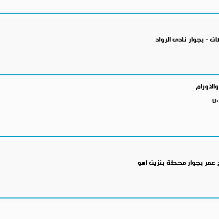
ن - بجوار نادى الرواد
الاورام
 عمر بجوار محطة بنزين اسو