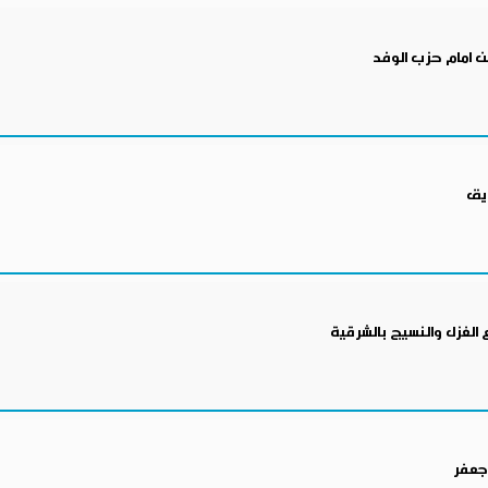
ن امام حزب الوفد
زيق
الغزل والنسيج بالشرقية
 جعفر