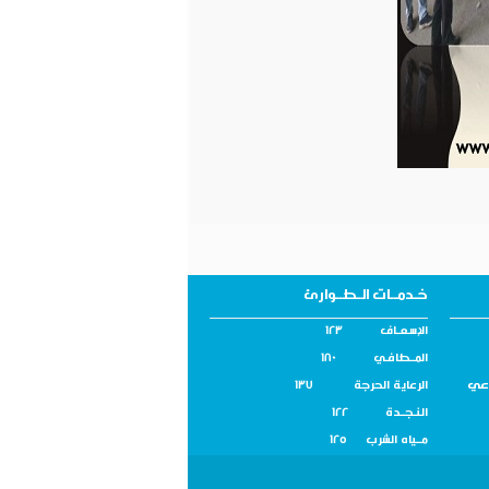
خـدمــات الـطــوارئ
الإسـعــاف 123
المــطافـي 180
اعي
الرعاية الحرجة 137
النـجــدة 122
مــياه الشرب 125