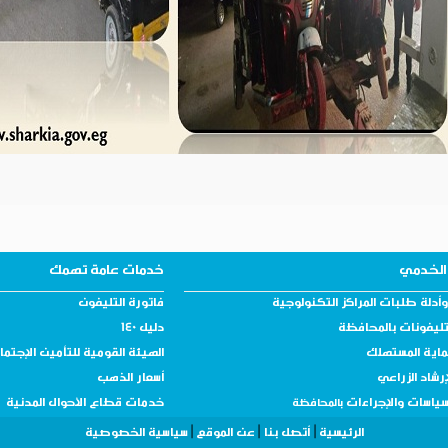
الخدمي
خدمات عامة تهمك
أدلة طلبات المراكز التكنولوجية
فاتورة التليفون
تليفونات بالمحافظة
دليل 140
ماية المستهلك
الهيئة القومية للتأمين الإجتم
إرشاد الزراعي
أسعار الذهب
سياسات والإجراءات
خدمات قطاع الأحوال المدنية
بالمحافظة
|
|
|
الرئيسية
أتصل بنا
عن الموقع
سياسية الخصوصية