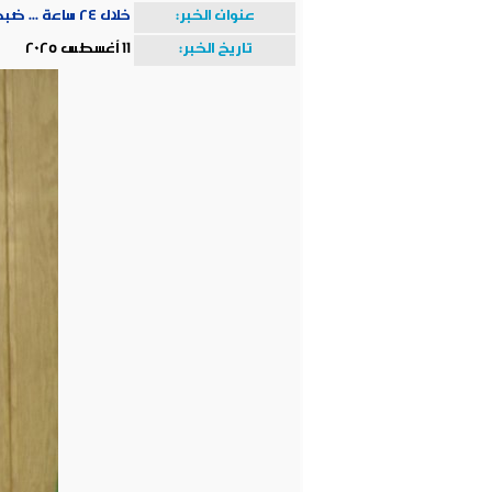
عنوان الخبر:
خلال ٢٤ ساعة ... ضبط ٣٠ مركبة توك توك غير مرخصة ومخالفة لخطوط السير بشوارع مدينة الزقازيق
تاريخ الخبر:
11 أغسطس 2025