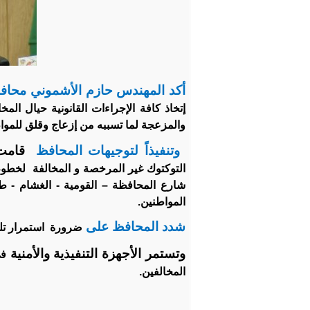
أكد المهندس حازم الأشموني محاف
إتخاذ كافة الإجراءات القانونية حيال ا
والمزعجة لما تسببه من إزعاج وقلق للموا
وتنفيذاً لتوجيهات المحافظ
قامت
التوكتوك غير المرخصة و المخالفة
لخطوط
شارع المحافظة – القومية - الغشام - طلب
المواطنين.
شدد المحافظ على
ضرورة
استمرار ت
وتستمر الأجهزة التنفيذية والأمنية
فى
المخالفين.